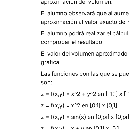
aproximacion del volumen.
El alumno observará que al aument
aproximación al valor exacto del
El alumno podrá realizar el cálcu
comprobar el resultado.
El valor del volumen aproximado s
gráfica.
Las funciones con las que se pue
son:
z = f(x,y) = x^2 + y^2 en [-1,1] x [-1
z = f(x,y) = x^2 en [0,1] x [0,1]
z = f(x,y) = sin(x) en [0,pi] x [0,pi
z = f(x,y) = x + y en [0,1] x [0,1]