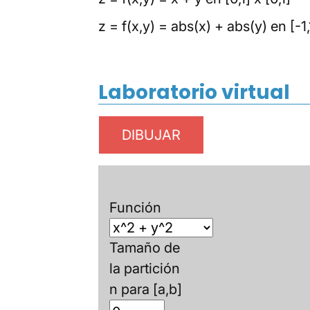
z = f(x,y) = abs(x) + abs(y) en [-1,1
Laboratorio virtual
Función
Tamaño de
la partición
n para [a,b]