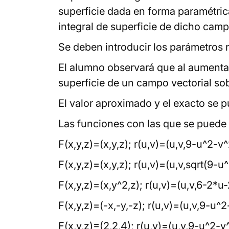
superficie dada en forma paramétrica (
integral de superficie de dicho camp
Se deben introducir los parámetros n
El alumno observará que al aumentar 
superficie de un campo vectorial sob
El valor aproximado y el exacto se pu
Las funciones con las que se puede 
F(x,y,z)=(x,y,z); r(u,v)=(u,v,9-u^2-v^2
F(x,y,z)=(x,y,z); r(u,v)=(u,v,sqrt(9-u^
F(x,y,z)=(x,y^2,z); r(u,v)=(u,v,6-2*u-2
F(x,y,z)=(-x,-y,-z); r(u,v)=(u,v,9-u^2-
F(x,y,z)=(2,2,4); r(u,v)=(u,v,9-u^2-v^2