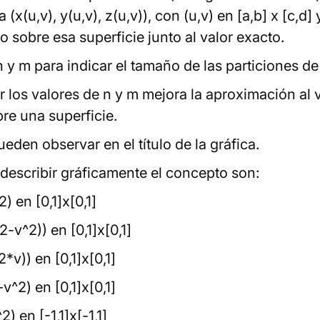
x(u,v), y(u,v), z(u,v)), con (u,v) en [a,b] x [c,d]
o sobre esa superficie junto al valor exacto.
 y m para indicar el tamaño de las particiones de 
los valores de n y m mejora la aproximación al va
re una superficie.
eden observar en el título de la gráfica.
describir gráficamente el concepto son:
) en [0,1]x[0,1]
2-v^2)) en [0,1]x[0,1]
*v)) en [0,1]x[0,1]
v^2) en [0,1]x[0,1]
) en [-1,1]x[-1,1]