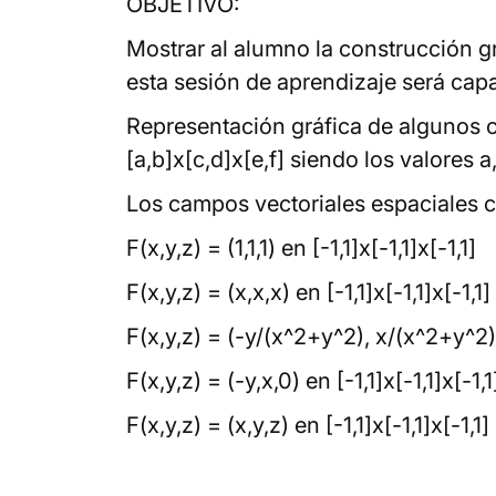
OBJETIVO:
Mostrar al alumno la construcción g
esta sesión de aprendizaje será capa
Representación gráfica de algunos ca
[a,b]x[c,d]x[e,f] siendo los valores a,
Los campos vectoriales espaciales c
F(x,y,z) = (1,1,1) en [-1,1]x[-1,1]x[-1,1]
F(x,y,z) = (x,x,x) en [-1,1]x[-1,1]x[-1,1]
F(x,y,z) = (-y/(x^2+y^2), x/(x^2+y^2),0
F(x,y,z) = (-y,x,0) en [-1,1]x[-1,1]x[-1,1
F(x,y,z) = (x,y,z) en [-1,1]x[-1,1]x[-1,1]