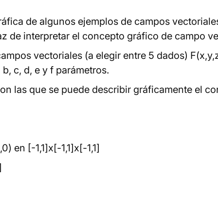
ráfica de algunos ejemplos de campos vectoriales
z de interpretar el concepto gráfico de campo vec
mpos vectoriales (a elegir entre 5 dados) F(x,y,z)
 b, c, d, e y f parámetros.
on las que se puede describir gráficamente el c
) en [-1,1]x[-1,1]x[-1,1]
]