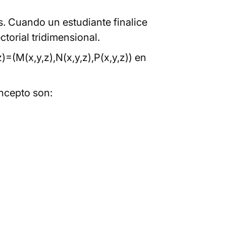
. Cuando un estudiante finalice
torial tridimensional.
=(M(x,y,z),N(x,y,z),P(x,y,z)) en
oncepto son: