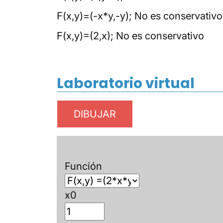
F(x,y)=(-x*y,-y); No es conservativo
F(x,y)=(2,x); No es conservativo
Laboratorio virtual
Función
x0