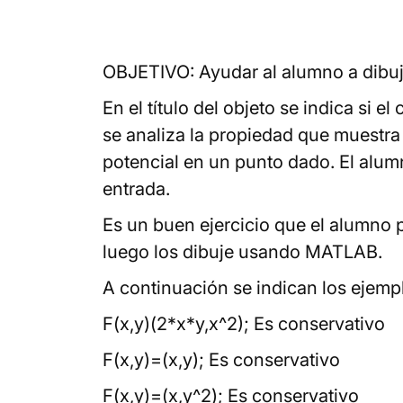
OBJETIVO: Ayudar al alumno a dibuj
En el título del objeto se indica si
se analiza la propiedad que muestra 
potencial en un punto dado. El alu
entrada.
Es un buen ejercicio que el alumno 
luego los dibuje usando MATLAB.
A continuación se indican los ejemp
F(x,y)(2*x*y,x^2); Es conservativo
F(x,y)=(x,y); Es conservativo
F(x,y)=(x,y^2); Es conservativo